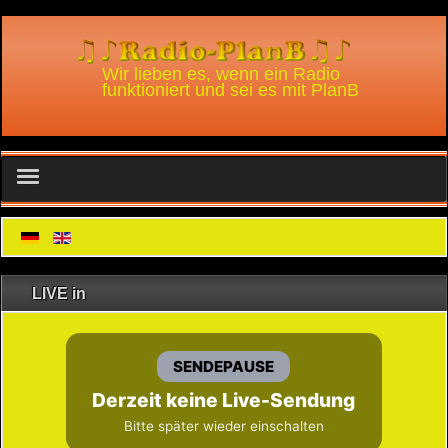
Wir lieben es, wenn ein Radio
funktioniert und sei es mit PlanB
WhatsApp Chat
Radio-PlanB und Alexa
LIVE in
Radio-PlanB Player für Win
Nutzungsbedingungen Alexa skill
Podcast
Home